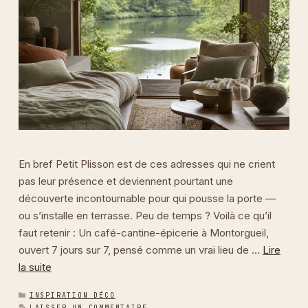
En bref Petit Plisson est de ces adresses qui ne crient
pas leur présence et deviennent pourtant une
découverte incontournable pour qui pousse la porte —
ou s’installe en terrasse. Peu de temps ? Voilà ce qu’il
faut retenir : Un café-cantine-épicerie à Montorgueil,
ouvert 7 jours sur 7, pensé comme un vrai lieu de …
Lire
la suite
CATÉGORIES
INSPIRATION DÉCO
LAISSER UN COMMENTAIRE