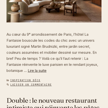
Au cœur du 9ᵉ arrondissement de Paris, l’hôtel La
Fantaisie bouscule les codes du chic avec un univers
luxuriant signé Martin Brudnizki, entre jardin secret,
couleurs assumées et mobilier dessiné sur mesure. En
bref Peu de temps ? Voilà ce qu’il faut retenir : La
Fantaisie réinvente le luxe parisien en le rendant joyeux,
botanique …
Lire la suite
CATÉGORIES
INSPIRATION DÉCO
LAISSER UN COMMENTAIRE
Double : le nouveau restaurant
intimiste qui réinvente les pâtes