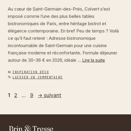
Au cœur de Saint-Germain-des-Prés, Colvert s’est
imposé comme l’une des plus belles tables
bistronomiques de Paris, entre héritage bistrot et
élégance contemporaine. En bref Peu de temps ? Voilà
ce qu’il faut retenir : Adresse bistronomique
incontournable de Saint‑Germain pour une cuisine
française moderne et réconfortante. Formule déjeuner
autour de 30–36 € en 2026, idéale …
Lire la suite
CATÉGORIES
INSPIRATION DÉCO
LAISSER UN COMMENTAIRE
Page
Page
Page
1
2
…
9
→
suivant
Brin & Tresse