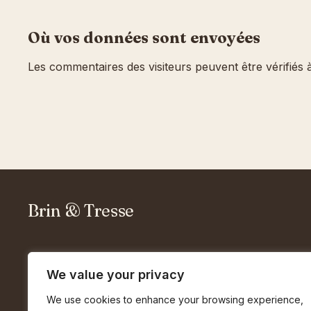
Où vos données sont envoyées
Les commentaires des visiteurs peuvent être vérifiés à
Brin & Tresse
Un magazine en ligne, indépendant, sur la
fibre tressée et les intérieurs qui prennent
We value your privacy
leur temps. Édité depuis Marseille.
We use cookies to enhance your browsing experience,