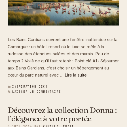
Les Bains Gardians ouvrent une fenêtre inattendue sur la
Camargue : un hôtel-resort où le luxe se mêle à la
rudesse des étendues salées et des marais. Peu de
temps ? Voilà ce qu’il faut retenir : Point clé #1 : Séjourner
aux Bains Gardians, c’est choisir un hébergement au
cœur du parc naturel avec …
Lire la suite
CATÉGORIES
INSPIRATION DÉCO
LAISSER UN COMMENTAIRE
Découvrez la collection Donna :
l’élégance à votre portée
4 JUIN 2026
PAR
CAMILLE LEFORT