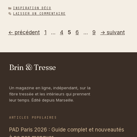
CATÉGORIES
INSPIRATION DÉCO
LAISSER UN COMMENTAIRE
Page
Page
Page
Page
Page
←
précédent
1
…
4
5
6
…
9
→
suivant
Brin & Tresse
Un magazine en ligne, indépendant, sur la
fibre tressée et les intérieurs qui prennent
leur temps. Édité depuis Marseille.
ARTICLES POPULAIRES
PAD Paris 2026 : Guide complet et nouveautés