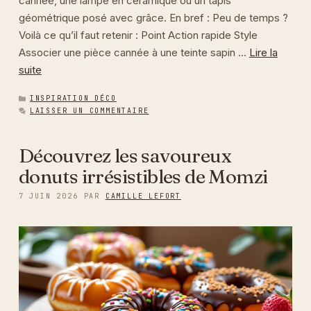
cannée, une lampe en céramique ou un tapis
géométrique posé avec grâce. En bref : Peu de temps ?
Voilà ce qu’il faut retenir : Point Action rapide Style
Associer une pièce cannée à une teinte sapin …
Lire la
suite
CATÉGORIES
INSPIRATION DÉCO
LAISSER UN COMMENTAIRE
Découvrez les savoureux
donuts irrésistibles de Momzi
7 JUIN 2026
PAR
CAMILLE LEFORT