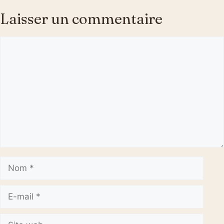
Laisser un commentaire
Commentaire
Nom
E-
mail
Site