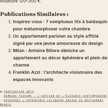
doublure 120–300 €.
Publications Similaires :
Inspirez-vous : 7 somptueux lits à baldaquin
pour métamorphoser votre chambre
Un appartement parisien au style affûté
signé par une jeune amoureuse du design
Milan : Antoine Billore déniche un
appartement au décor éphémère et plein de
charme
Franklin Azzi : l’architecte visionnaire des
espaces innovants
CATÉGORIES
INSPIRATION DÉCO
RAMDANE TOUHAMI : L’ARTISAN DE L’ÉLÉGANCE CONTEMPORAINE
DÉCOUVREZ L’EXPÉRIENCE CULINAIRE UNIQUE DU RESTAURANT
MAGNIV