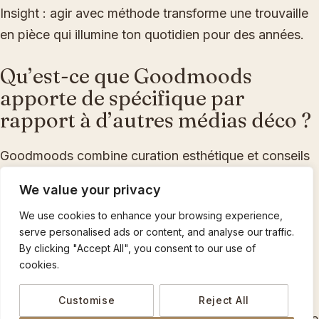
Insight : agir avec méthode transforme une trouvaille
en pièce qui illumine ton quotidien pour des années.
Qu’est-ce que Goodmoods
apporte de spécifique par
rapport à d’autres médias déco ?
Goodmoods combine curation esthétique et conseils
pratiques, en mettant l’accent sur le savoir-faire
We value your privacy
artisanal, les matières naturelles et des gestes
We use cookies to enhance your browsing experience,
concrets pour le quotidien.
serve personalised ads or content, and analyse our traffic.
By clicking "Accept All", you consent to our use of
Combien coûte en moyenne un
cookies.
rempaillage en 2026 ?
Customise
Reject All
En 2026, comptez environ 120–250 € pour une chaise