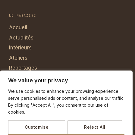
LE MAGAZINE
Accueil
Actualités
Intérieurs
Ateliers
Reportages
Matières
We value your privacy
Contact
We use cookies to enhance your browsing experience,
À propos
serve personalised ads or content, and analyse our traffic.
By clicking "Accept All", you consent to our use of
cookies.
© 2026
Brin & Tresse
— Tous droits réservés •
Mentions légales
•
Politique de confidentialité
Customise
Reject All