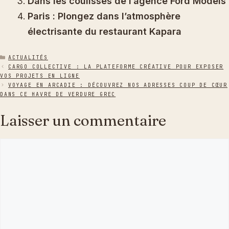
Dans les coulisses de l’agence Ford Models
Paris : Plongez dans l’atmosphère
électrisante du restaurant Kapara
CATÉGORIES
ACTUALITÉS
CARGO COLLECTIVE : LA PLATEFORME CRÉATIVE POUR EXPOSER
VOS PROJETS EN LIGNE
VOYAGE EN ARCADIE : DÉCOUVREZ NOS ADRESSES COUP DE CŒUR
DANS CE HAVRE DE VERDURE GREC
Laisser un commentaire
Commentaire