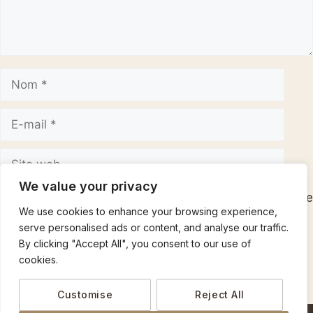
Nom
E-
mail
Site
web
We value your privacy
Enregistrer mon nom, mon e-mail et mon site dans le
We use cookies to enhance your browsing experience,
navigateur pour mon prochain commentaire.
serve personalised ads or content, and analyse our traffic.
By clicking "Accept All", you consent to our use of
cookies.
Customise
Reject All