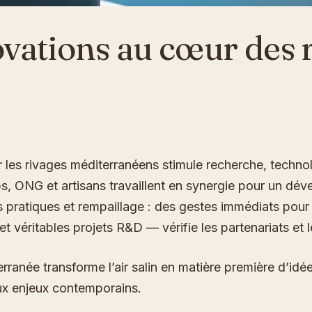
ovations au cœur des 
r les rivages méditerranéens stimule recherche, technol
ps, ONG et artisans travaillent en synergie pour un dé
rs pratiques et rempaillage : des gestes immédiats pour
éritables projets R&D — vérifie les partenariats et le
anée transforme l’air salin en matière première d’idées.
ux enjeux contemporains.