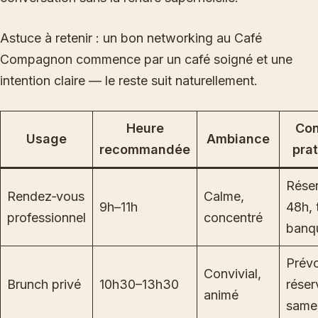
Astuce à retenir : un bon networking au Café
Compagnon commence par un café soigné et une
intention claire — le reste suit naturellement.
Heure
Con
Usage
Ambiance
recommandée
pra
Rése
Rendez‑vous
Calme,
9h–11h
48h, 
professionnel
concentré
banq
Prévo
Convivial,
Brunch privé
10h30–13h30
réser
animé
same