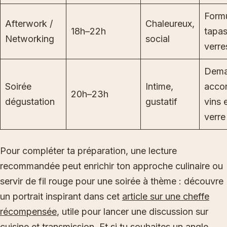
Form
Afterwork /
Chaleureux,
18h–22h
tapas
Networking
social
verre
Dema
Soirée
Intime,
acco
20h–23h
dégustation
gustatif
vins 
verre
Pour compléter ta préparation, une lecture
recommandée peut enrichir ton approche culinaire ou
servir de fil rouge pour une soirée à thème : découvre
un portrait inspirant dans cet
article sur une cheffe
récompensée
, utile pour lancer une discussion sur
cuisine et transmission. Et si tu souhaites un angle