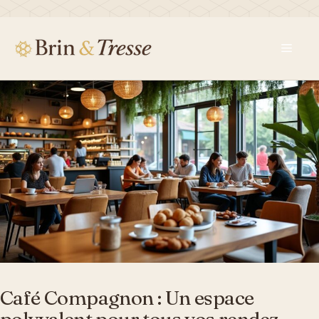
Aller
au
contenu
Men
Café Compagnon : Un espace