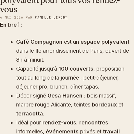
polyvalent pour tous vos rendez-
vous
4 MAI 2026
PAR
CAMILLE LEFORT
En bref :
Café Compagnon
est un
espace polyvalent
dans le IIe arrondissement de Paris, ouvert de
8h à minuit.
Capacité jusqu’à
100 couverts
, proposition
tout au long de la journée : petit‑déjeuner,
déjeuner pro, brunch, dîner tapas.
Décor signé
Gesa Hansen
: bois massif,
marbre rouge Alicante, teintes
bordeaux
et
terracotta
.
Idéal pour
rendez‑vous
,
rencontres
informelles,
événements
privés et
travail