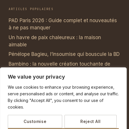
ARTICLES POPULAIRES
PAD Paris 2026 : Guide complet et nouveautés
à ne pas manquer
Un havre de paix chaleureux : la maison
aimable
Pénélope Bagieu, l’insoumise qui bouscule la BD
Bambino : la nouvelle création touchante de
Fabien Lombardi
We value your privacy
Lionel Jadot : Un engagement passionné au
We use cookies to enhance your browsing experience,
service de la main de l’homme
serve personalised ads or content, and analyse our traffic.
By clicking "Accept All", you consent to our use of
LE MAGAZINE
cookies.
Accueil
Customise
Reject All
Actualités