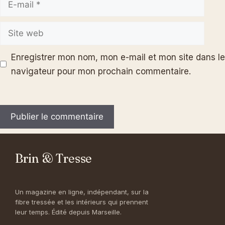
mail
Site
web
Enregistrer mon nom, mon e-mail et mon site dans le
navigateur pour mon prochain commentaire.
Brin & Tresse
Un magazine en ligne, indépendant, sur la
fibre tressée et les intérieurs qui prennent
leur temps. Édité depuis Marseille.