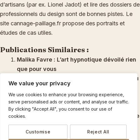
d’artisans (par ex. Lionel Jadot) et lire des dossiers de
professionnels du design sont de bonnes pistes. Le
site cannage-paillage.fr propose des portraits et
études de cas utiles.
Publications Similaires :
Malika Favre : L’art hypnotique dévoilé rien
que pour vous
Lionel Jadot : Un engagement passionné au
We value your privacy
service de la main de l’homme
We use cookies to enhance your browsing experience,
À la découverte de Fabrizio Casiraghi :
serve personalised ads or content, and analyse our traffic.
Parcours et réalisations
By clicking "Accept All", you consent to our use of
Bambino : la nouvelle création touchante de
cookies.
Fabien Lombardi
Customise
Reject All